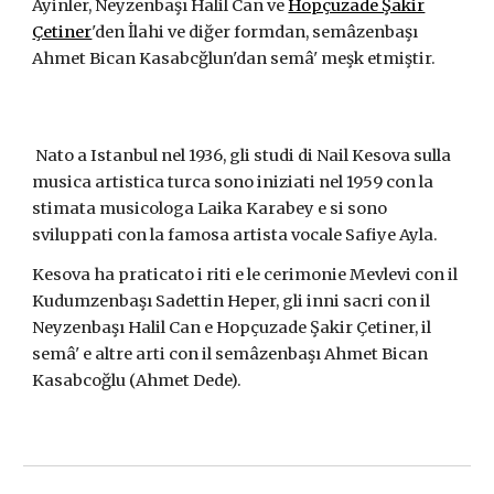
Âyinler, Neyzenbaşı Halil Can ve
Hopçuzade Şakir
Çetiner
'den İlahi ve diğer formdan, semâzenbaşı
Ahmet Bican Kasabcğlun'dan semâ' meşk etmiştir.
Nato a Istanbul nel 1936, gli studi di Nail Kesova sulla
musica artistica turca sono iniziati nel 1959 con la
stimata musicologa Laika Karabey e si sono
sviluppati con la famosa artista vocale Safiye Ayla.
Kesova ha praticato i riti e le cerimonie Mevlevi con il
Kudumzenbaşı Sadettin Heper, gli inni sacri con il
Neyzenbaşı Halil Can e Hopçuzade Şakir Çetiner, il
semâ' e altre arti con il semâzenbaşı Ahmet Bican
Kasabcoğlu (Ahmet Dede).